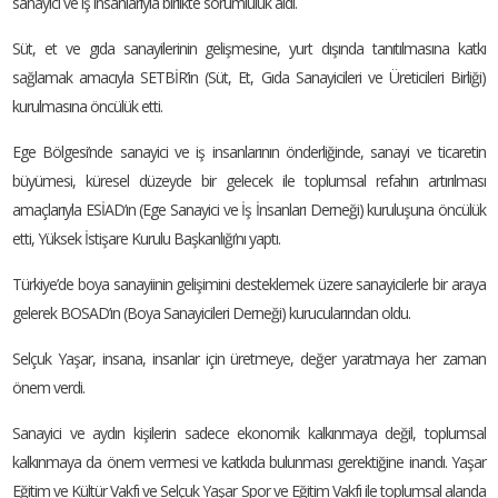
sanayici ve iş insanlarıyla birlikte sorumluluk aldı.
Süt, et ve gıda sanayilerinin gelişmesine, yurt dışında tanıtılmasına katkı
sağlamak amacıyla SETBİR’in (Süt, Et, Gıda Sanayicileri ve Üreticileri Birliği)
kurulmasına öncülük etti.
Ege Bölgesi’nde sanayici ve iş insanlarının önderliğinde, sanayi ve ticaretin
büyümesi, küresel düzeyde bir gelecek ile toplumsal refahın artırılması
amaçlarıyla ESİAD’ın (Ege Sanayici ve İş İnsanları Derneği) kuruluşuna öncülük
etti, Yüksek İstişare Kurulu Başkanlığı’nı yaptı.
Türkiye’de boya sanayiinin gelişimini desteklemek üzere sanayicilerle bir araya
gelerek BOSAD’ın (Boya Sanayicileri Derneği) kurucularından oldu.
Selçuk Yaşar, insana, insanlar için üretmeye, değer yaratmaya her zaman
önem verdi.
Sanayici ve aydın kişilerin sadece ekonomik kalkınmaya değil, toplumsal
kalkınmaya da önem vermesi ve katkıda bulunması gerektiğine inandı. Yaşar
Eğitim ve Kültür Vakfı ve Selçuk Yaşar Spor ve Eğitim Vakfı ile toplumsal alanda