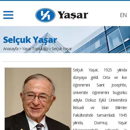
EN
Selçuk Yaşar
Anasayfa
>
Yaşar Topluluğu
>
Selçuk Yaşar
Selçuk Yaşar, 1925 yılında
dünyaya geldi. Orta ve lise
öğrenimini Saint Joseph’te,
üniversite öğrenimini bugünkü
adıyla Dokuz Eylül Üniversitesi
İktisadi ve İdari Bilimler
Fakültesi’nde tamamladı. 1945
yılında, Durmuş Yaşar