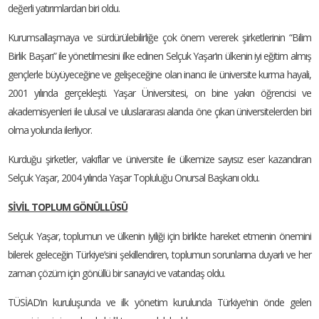
değerli yatırımlardan biri oldu.
Kurumsallaşmaya ve sürdürülebilirliğe çok önem vererek şirketlerinin “Bilim
Birlik Başarı” ile yönetilmesini ilke edinen Selçuk Yaşar’ın ülkenin iyi eğitim almış
gençlerle büyüyeceğine ve gelişeceğine olan inancı ile üniversite kurma hayali,
2001 yılında gerçekleşti. Yaşar Üniversitesi, on bine yakın öğrencisi ve
akademisyenleri ile ulusal ve uluslararası alanda öne çıkan üniversitelerden biri
olma yolunda ilerliyor.
Kurduğu şirketler, vakıflar ve üniversite ile ülkemize sayısız eser kazandıran
Selçuk Yaşar, 2004 yılında Yaşar Topluluğu Onursal Başkanı oldu.
SİVİL TOPLUM GÖNÜLLÜSÜ
Selçuk Yaşar, toplumun ve ülkenin iyiliği için birlikte hareket etmenin önemini
bilerek geleceğin Türkiye’sini şekillendiren, toplumun sorunlarına duyarlı ve her
zaman çözüm için gönüllü bir sanayici ve vatandaş oldu.
TÜSİAD’ın kuruluşunda ve ilk yönetim kurulunda Türkiye’nin önde gelen