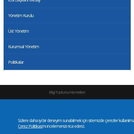
Yönetim Kurulu
Üst Yönetim
Kurumsal Yönetim
Politikalar
Bilgi Toplumu Hizmetleri
Gizlilik ve Kullanım Koşulları
|
KVKK
|
Site Haritası
©Copyright 2016-2026 |
Yaşar
Holding | All Rights Reserved
Sizlere daha iyi bir deneyim sunabilmek için sitemizde çerezler kullanılmakt
Çerez Politikası
'nı incelemenizi rica ederiz.