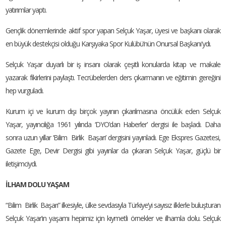
yatırımlar yaptı.
Gençlik dönemlerinde aktif spor yapan Selçuk Yaşar, üyesi ve başkanı olarak
en büyük destekçisi olduğu Karşıyaka Spor Kulübü’nün Onursal Başkanı'ydı.
Selçuk Yaşar duyarlı bir iş insanı olarak çeşitli konularda kitap ve makale
yazarak fikirlerini paylaştı. Tecrübelerden ders çıkarmanın ve eğitimin gereğini
hep vurguladı.
Kurum içi ve kurum dışı birçok yayının çıkarılmasına öncülük eden Selçuk
Yaşar, yayıncılığa 1961 yılında ‘DYO’dan Haberler’ dergisi ile başladı. Daha
sonra uzun yıllar ‘Bilim Birlik Başarı’ dergisini yayınladı. Ege Ekspres Gazetesi,
Gazete Ege, Devir Dergisi gibi yayınlar da çıkaran Selçuk Yaşar, güçlü bir
iletişimciydi.
İLHAM DOLU YAŞAM
“Bilim Birlik Başarı” ilkesiyle, ülke sevdasıyla Türkiye’yi sayısız ilklerle buluşturan
Selçuk Yaşar’ın yaşamı hepimiz için kıymetli örnekler ve ilhamla dolu. Selçuk