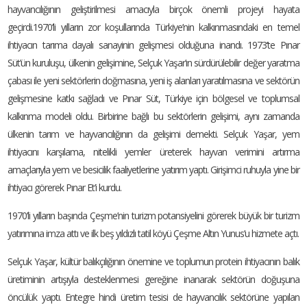
hayvancılığının geliştirilmesi amacıyla birçok önemli projeyi hayata
geçirdi.1970’li yılların zor koşullarında Türkiye’nin kalkınmasındaki en temel
ihtiyacın tarıma dayalı sanayinin gelişmesi olduğuna inandı. 1973’te Pınar
Süt’ün kuruluşu, ülkenin gelişimine, Selçuk Yaşar’ın sürdürülebilir değer yaratma
çabası ile yeni sektörlerin doğmasına, yeni iş alanları yaratılmasına ve sektörün
gelişmesine katkı sağladı ve Pınar Süt, Türkiye için bölgesel ve toplumsal
kalkınma modeli oldu. Birbirine bağlı bu sektörlerin gelişimi, aynı zamanda
ülkenin tarım ve hayvancılığının da gelişimi demekti. Selçuk Yaşar, yem
ihtiyacını karşılama, nitelikli yemler üreterek hayvan verimini artırma
amaçlarıyla yem ve besicilik faaliyetlerine yatırım yaptı. Girişimci ruhuyla yine bir
ihtiyacı görerek Pınar Et’i kurdu.
1970’li yılların başında Çeşme’nin turizm potansiyelini görerek büyük bir turizm
yatırımına imza attı ve ilk beş yıldızlı tatil köyü Çeşme Altın Yunus’u hizmete açtı.
Selçuk Yaşar, kültür balıkçılığının önemine ve toplumun protein ihtiyacının balık
üretiminin artışıyla desteklenmesi gereğine inanarak sektörün doğuşuna
öncülük yaptı. Entegre hindi üretim tesisi de hayvancılık sektörüne yapılan