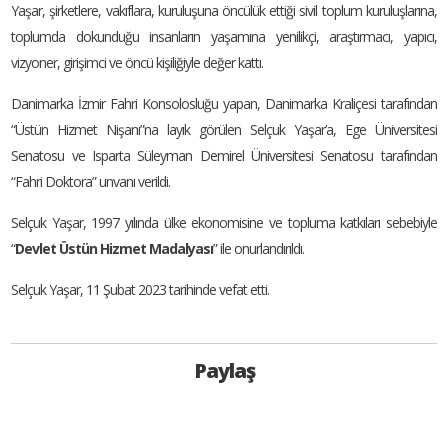
Yaşar, şirketlere, vakıflara, kuruluşuna öncülük ettiği sivil toplum kuruluşlarına,
toplumda dokunduğu insanların yaşamına yenilikçi, araştırmacı, yapıcı,
vizyoner, girişimci ve öncü kişiliğiyle değer kattı.
Danimarka İzmir Fahri Konsolosluğu yapan, Danimarka Kraliçesi tarafından
“Üstün Hizmet Nişanı”na layık görülen Selçuk Yaşar’a, Ege Üniversitesi
Senatosu ve Isparta Süleyman Demirel Üniversitesi Senatosu tarafından
“Fahri Doktora” unvanı verildi.
Selçuk Yaşar, 1997 yılında ülke ekonomisine ve topluma katkıları sebebiyle
“
Devlet Üstün Hizmet Madalyası
” ile onurlandırıldı.
Selçuk Yaşar, 11 Şubat 2023 tarihinde vefat etti.
Paylaş