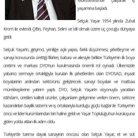
Müessesesi’nde çalışarak iş
yaşamına başladı.
Selçuk Yaşar 1954 yılında Zuhal
Krom ile evlendi. Çiftin, Feyhan, Selim ve İdil olmak üzere üç çocuğu dünyaya
geldi.
Selçuk Yaşar’ın, girişimci, yeniliğe açık yapısı, farklı düşünmesi, şirketleşme ve
sanayi konusunda ürettiği fikirleri, babası ve ailesiyle birlikte Türkiye’nin ilk boya
üretimi ve markası DYO’nun kurulmasında önemli rol oynadı. Ülkemizde
yabancı sermaye ortaklığıyla kurulan ilk şirketlerden olan DYOSAD, inşaat
boyalarının ardından sektörünü geliştirecek sanayi boyaları ve matbaa
mürekkeplerine yatırım yaptı. DYO, Selçuk Yaşar’ın vizyonuyla yaratılan
istihdam, üretilen kaliteli ürünler, çalışanların gelişimine verilen önem, sektöre
kazandırılan bayilik sistemi ve iş ortaklarıyla kurduğu güçlü bağlar ile Türkiye’nin
öncü ve lider kurumlarından biri haline geldi ve Yaşar Topluluğu’nun kuruluşuna
giden yolda atılan ilk adım oldu.
Türkiye’de tarıma dayalı sanayinin öncüsü olan Selçuk Yaşar, et ve süt