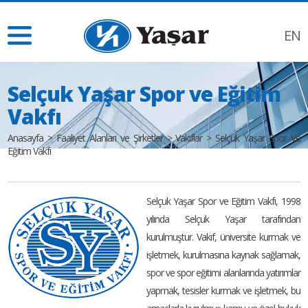
EN
Selçuk Yaşar Spor ve Eğitim
Vakfı
Anasayfa
>
Faaliyet Alanları ve Şirketler
>
Vakıflar
>
Selçuk Yaşar Spor Ve
Eğitim Vakfı
Selçuk Yaşar Spor ve Eğitim Vakfı, 1998
yılında Selçuk Yaşar tarafından
kurulmuştur. Vakıf, üniversite kurmak ve
işletmek, kurulmasına kaynak sağlamak,
spor ve spor eğitimi alanlarında yatırımlar
yapmak, tesisler kurmak ve işletmek, bu