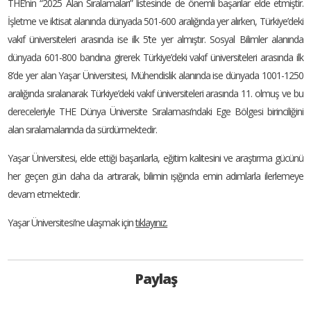
THE’nin “2025 Alan Sıralamaları” listesinde de önemli başarılar elde etmiştir.
İşletme ve iktisat alanında dünyada 501-600 aralığında yer alırken, Türkiye’deki
vakıf üniversiteleri arasında ise ilk 5’te yer almıştır. Sosyal Bilimler alanında
dünyada 601-800 bandına girerek Türkiye’deki vakıf üniversiteleri arasında ilk
8’de yer alan Yaşar Üniversitesi, Mühendislik alanında ise dünyada 1001-1250
aralığında sıralanarak Türkiye’deki vakıf üniversiteleri arasında 11. olmuş ve bu
dereceleriyle THE Dünya Üniversite Sıralaması’ndaki Ege Bölgesi birinciliğini
alan sıralamalarında da sürdürmektedir.
Yaşar Üniversitesi, elde ettiği başarılarla, eğitim kalitesini ve araştırma gücünü
her geçen gün daha da artırarak, bilimin ışığında emin adımlarla ilerlemeye
devam etmektedir.
Yaşar Üniversitesi’ne ulaşmak için
tıklayınız.
Paylaş