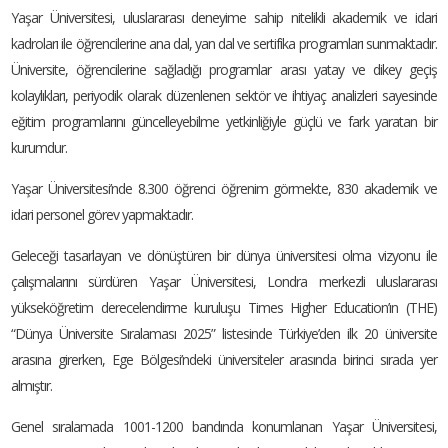
Yaşar Üniversitesi, uluslararası deneyime sahip nitelikli akademik ve idari
kadroları ile öğrencilerine ana dal, yan dal ve sertifika programları sunmaktadır.
Üniversite, öğrencilerine sağladığı programlar arası yatay ve dikey geçiş
kolaylıkları, periyodik olarak düzenlenen sektör ve ihtiyaç analizleri sayesinde
eğitim programlarını güncelleyebilme yetkinliğiyle güçlü ve fark yaratan bir
kurumdur.
Yaşar Üniversitesi’nde 8.300 öğrenci öğrenim görmekte, 830 akademik ve
idari personel görev yapmaktadır.
Geleceği tasarlayan ve dönüştüren bir dünya üniversitesi olma vizyonu ile
çalışmalarını sürdüren Yaşar Üniversitesi, Londra merkezli uluslararası
yükseköğretim derecelendirme kuruluşu Times Higher Education’ın (THE)
“Dünya Üniversite Sıralaması 2025” listesinde Türkiye’den ilk 20 üniversite
arasına girerken, Ege Bölgesi’ndeki üniversiteler arasında birinci sırada yer
almıştır.
Genel sıralamada 1001-1200 bandında konumlanan Yaşar Üniversitesi,