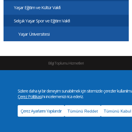
Yaşar Eğitim ve Kültür Vakfı
Selçuk Yaşar Spor ve Eğitim Vakfı
Yaşar Üniversitesi
Bilgi Toplumu Hizmetleri
Gizlilik ve Kullanım Koşulları
|
KVKK
|
Site Haritası
©Copyright 2016-2026 |
Yaşar
Holding | All Rights Reserved
Sizlere daha iyi bir deneyim sunabilmek için sitemizde çerezler kullanılmakt
Çerez Politikası
'nı incelemenizi rica ederiz.
Çerez Ayarlarını Yapılandır
Tümünü Reddet
Tümünü Kabul 