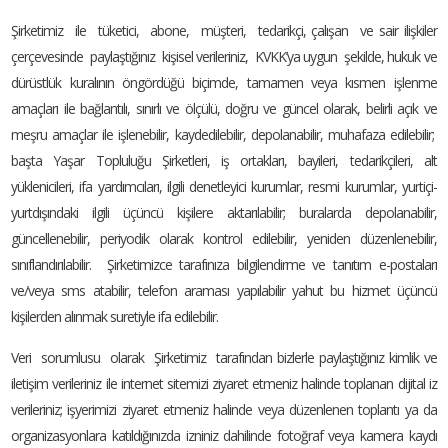
Şirketimiz ile tüketici, abone, müşteri, tedarikçi, çalışan ve sair ilişkiler
çerçevesinde paylaştığınız kişisel verileriniz, KVKK’ya uygun şekilde, hukuk ve
dürüstlük kuralının öngördüğü biçimde, tamamen veya kısmen işlenme
amaçları ile bağlantılı, sınırlı ve ölçülü, doğru ve güncel olarak, belirli açık ve
meşru amaçlar ile işlenebilir, kaydedilebilir, depolanabilir, muhafaza edilebilir;
başta Yaşar Topluluğu Şirketleri, iş ortakları, bayileri, tedarikçileri, alt
yüklenicileri, ifa yardımcıları, ilgili denetleyici kurumlar, resmi kurumlar, yurtiçi-
yurtdışındaki ilgili üçüncü kişilere aktarılabilir; buralarda depolanabilir,
güncellenebilir, periyodik olarak kontrol edilebilir, yeniden düzenlenebilir,
sınıflandırılabilir. Şirketimizce tarafınıza bilgilendirme ve tanıtım e-postaları
ve/veya sms atabilir, telefon araması yapılabilir yahut bu hizmet üçüncü
kişilerden alınmak suretiyle ifa edilebilir.
Veri sorumlusu olarak Şirketimiz tarafından bizlerle paylaştığınız kimlik ve
iletişim verileriniz ile internet sitemizi ziyaret etmeniz halinde toplanan dijital iz
verileriniz; işyerimizi ziyaret etmeniz halinde veya düzenlenen toplantı ya da
organizasyonlara katıldığınızda izniniz dahilinde fotoğraf veya kamera kaydı