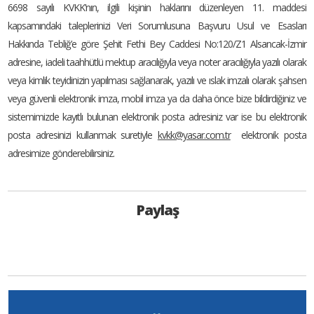
6698 sayılı KVKK’nın, ilgili kişinin haklarını düzenleyen 11. maddesi
kapsamındaki taleplerinizi Veri Sorumlusuna Başvuru Usul ve Esasları
Hakkında Tebliğ’e göre Şehit Fethi Bey Caddesi No:120/Z1 Alsancak-İzmir
adresine, iadeli taahhütlü mektup aracılığıyla veya noter aracılığıyla yazılı olarak
veya kimlik teyidinizin yapılması sağlanarak, yazılı ve ıslak imzalı olarak şahsen
veya güvenli elektronik imza, mobil imza ya da daha önce bize bildirdiğiniz ve
sistemimizde kayıtlı bulunan elektronik posta adresiniz var ise bu elektronik
posta adresinizi kullanmak suretiyle
kvkk@yasar.com.tr
elektronik posta
adresimize gönderebilirsiniz.
Paylaş