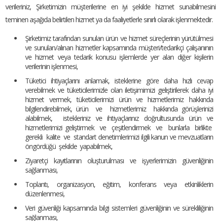
verileriniz, Şirketimizin müşterilerine en iyi şekilde hizmet sunabilmesini
teminen aşağıda belirtilen hizmet ya da faaliyetlerle sınırlı olarak işlenmektedir.
Şirketimiz tarafından sunulan ürün ve hizmet süreçlerinin yürütülmesi
ve sunulan/alınan hizmetler kapsamında müşteri/tedarikçi çalışanının
ve hizmet veya tedarik konusu işlemlerde yer alan diğer kişilerin
verilerinin işlenmesi,
Tüketici ihtiyaçlarını anlamak, isteklerine göre daha hızlı cevap
verebilmek ve tüketicilerimizle olan iletişimimizi geliştirilerek daha iyi
hizmet vermek, tüketicilerimizi ürün ve hizmetlerimiz hakkında
bilgilendirebilmek, ürün ve hizmetlerimiz hakkında görüşlerinizi
alabilmek, istekleriniz ve ihtiyaçlarınız doğrultusunda ürün ve
hizmetlerimizi geliştirmek ve çeşitlendirmek ve bunlarla birlikte
gerekli kalite ve standart denetimlerimizi ilgili kanun ve mevzuatların
öngördüğü şekilde yapabilmek,
Ziyaretçi kayıtlarının oluşturulması ve işyerlerimizin güvenliğinin
sağlanması,
Toplantı, organizasyon, eğitim, konferans veya etkinliklerin
düzenlenmesi,
Veri güvenliği kapsamında bilgi sistemleri güvenliğinin ve sürekliliğinin
sağlanması,