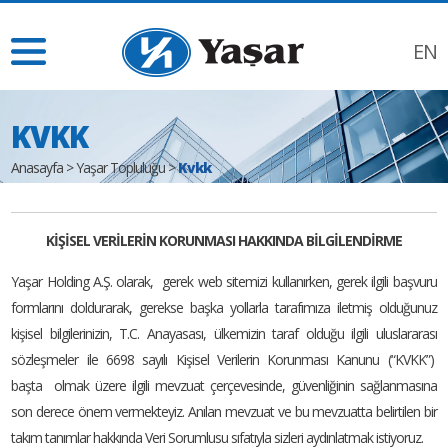
EN
KVKK
Anasayfa
>
Yaşar Topluluğu
>
Kvkk
KİŞİSEL VERİLERİN KORUNMASI HAKKINDA BİLGİLENDİRME
Yaşar Holding A.Ş. olarak, gerek web sitemizi kullanırken, gerek ilgili başvuru
formlarını doldurarak, gerekse başka yollarla tarafımıza iletmiş olduğunuz
kişisel bilgilerinizin, T.C. Anayasası, ülkemizin taraf olduğu ilgili uluslararası
sözleşmeler ile 6698 sayılı Kişisel Verilerin Korunması Kanunu (“KVKK”)
başta olmak üzere ilgili mevzuat çerçevesinde, güvenliğinin sağlanmasına
son derece önem vermekteyiz. Anılan mevzuat ve bu mevzuatta belirtilen bir
takım tanımlar hakkında Veri Sorumlusu sıfatıyla sizleri aydınlatmak istiyoruz.