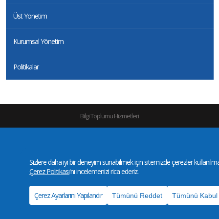
Üst Yönetim
Kurumsal Yönetim
Politikalar
Bilgi Toplumu Hizmetleri
Gizlilik ve Kullanım Koşulları
|
KVKK
|
Site Haritası
©Copyright 2016-2026 |
Yaşar
Holding | All Rights Reserved
Sizlere daha iyi bir deneyim sunabilmek için sitemizde çerezler kullanılmakt
Çerez Politikası
'nı incelemenizi rica ederiz.
Çerez Ayarlarını Yapılandır
Tümünü Reddet
Tümünü Kabul 