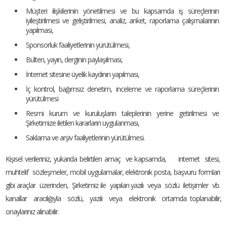
Müşteri ilişkilerinin yönetilmesi ve bu kapsamda iş süreçlerinin
iyileştirilmesi ve geliştirilmesi, analiz, anket, raporlama çalışmalarının
yapılması,
Sponsorluk faaliyetlerinin yürütülmesi,
Bülten, yayın, derginin paylaşılması,
İnternet sitesine üyelik kaydının yapılması,
İç kontrol, bağımsız denetim, inceleme ve raporlama süreçlerinin
yürütülmesi
Resmi kurum ve kuruluşların taleplerinin yerine getirilmesi ve
Şirketimize iletilen kararların uygulanması,
Saklama ve arşiv faaliyetlerinin yürütülmesi.
Kişisel verileriniz, yukarıda belirtilen amaç ve kapsamda, internet sitesi,
muhtelif sözleşmeler, mobil uygulamalar, elektronik posta, başvuru formları
gibi araçlar üzerinden, Şirketimiz ile yapılan yazılı veya sözlü iletişimler vb.
kanallar aracılığıyla sözlü, yazılı veya elektronik ortamda toplanabilir,
onaylarınız alınabilir.