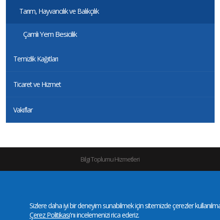
Tarım, Hayvancılık ve Balıkçılık
Çamlı Yem Besicilik
Temizlik Kağıtları
Ticaret ve Hizmet
Vakıflar
Bilgi Toplumu Hizmetleri
Gizlilik ve Kullanım Koşulları
|
KVKK
|
Site Haritası
©Copyright 2016-2026 |
Yaşar
Holding | All Rights Reserved
Sizlere daha iyi bir deneyim sunabilmek için sitemizde çerezler kullanılmakt
Çerez Politikası
'nı incelemenizi rica ederiz.