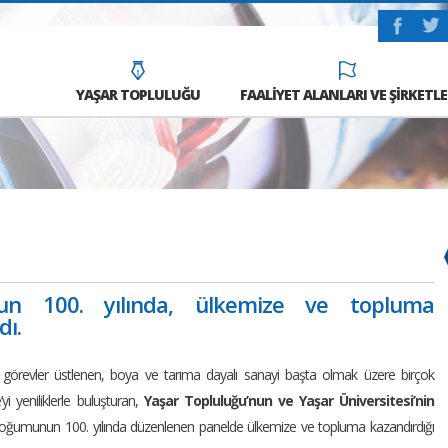
YAŞAR TOPLULUĞU
FAALİYET ALANLARI VE ŞİRKETLE
un 100. yılında, ülkemize ve topluma
dı.
 görevler üstlenen, boya ve tarıma dayalı sanayi başta olmak üzere birçok
i yeniliklerle buluşturan,
Yaşar Topluluğu’nun ve Yaşar Üniversitesi’nin
ğumunun 100. yılında düzenlenen panelde ülkemize ve topluma kazandırdığı