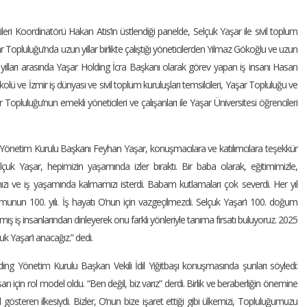
eri Koordinatörü Hakan Atis’in üstlendiği panelde, Selçuk Yaşar ile sivil toplum
ar Topluluğu’nda uzun yıllar birlikte çalıştığı yöneticilerden Yılmaz Gökoğlu ve uzun
 yılları arasında Yaşar Holding İcra Başkanı olarak görev yapan iş insanı Hasan
ü ve İzmir iş dünyası ve sivil toplum kuruluşları temsilcileri, Yaşar Topluluğu ve
r Topluluğu’nun emekli yöneticileri ve çalışanları ile Yaşar Üniversitesi öğrencileri
 Yönetim Kurulu Başkanı Feyhan Yaşar, konuşmacılara ve katılımcılara teşekkür
k Yaşar, hepimizin yaşamında izler bıraktı. Bir baba olarak, eğitimimizle,
mamızı ve iş yaşamında kalmamızı isterdi. Babam kutlamaları çok severdi. Her yıl
unun 100. yılı. İş hayatı O’nun için vazgeçilmezdi. Selçuk Yaşar’ı 100. doğum
şmış iş insanlarından dinleyerek onu farklı yönleriyle tanıma fırsatı buluyoruz. 2025
çuk Yaşar’ı anacağız.” dedi.
ng Yönetim Kurulu Başkan Vekili İdil Yiğitbaşı konuşmasında şunları söyledi:
n için rol model oldu. “Ben değil, biz varız” derdi. Birlik ve beraberliğin önemine
ol gösteren ilkesiydi. Bizler, O’nun bize işaret ettiği gibi ülkemizi, Topluluğumuzu