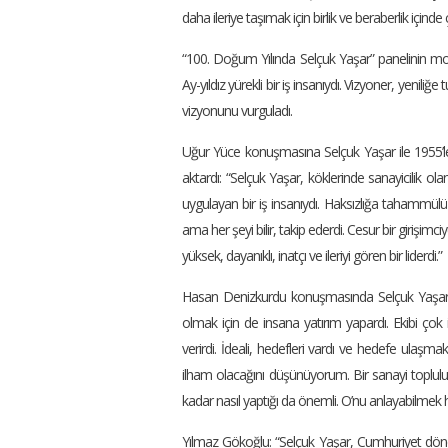
daha ileriye taşımak için birlik ve beraberlik içind
“100. Doğum Yılında Selçuk Yaşar” panelinin mode
Ay-yıldız yürekli bir iş insanıydı. Vizyoner, yeniliğe 
vizyonunu vurguladı.
Uğur Yüce konuşmasına Selçuk Yaşar ile 1955’le
aktardı: “Selçuk Yaşar, köklerinde sanayicilik ola
uygulayan bir iş insanıydı. Haksızlığa tahammülü
ama her şeyi bilir, takip ederdi. Cesur bir girişimci
yüksek, dayanıklı, inatçı ve ileriyi gören bir liderdi.”
Hasan Denizkurdu konuşmasında Selçuk Yaşar’ı ş
olmak için de insana yatırım yapardı. Ekibi çok i
verirdi. İdeali, hedefleri vardı ve hedefe ulaşmak
ilham olacağını düşünüyorum. Bir sanayi toplu
kadar nasıl yaptığı da önemli. O’nu anlayabilmek 
Yılmaz Gökoğlu: “Selçuk Yaşar, Cumhuriyet dönemi