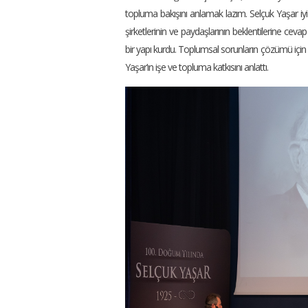
topluma bakışını anlamak lazım. Selçuk Yaşar iyi 
şirketlerinin ve paydaşlarının beklentilerine cev
bir yapı kurdu. Toplumsal sorunların çözümü için
Yaşar’ın işe ve topluma katkısını anlattı.