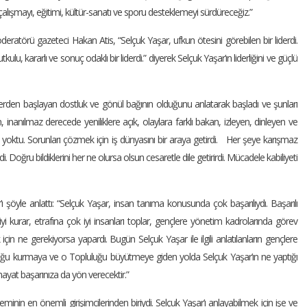
e çalışmayı, eğitimi, kültür-sanatı ve sporu desteklemeyi sürdüreceğiz.”
ratörü gazeteci Hakan Atis, “Selçuk Yaşar, ufkun ötesini görebilen bir liderdi.
tutkulu, kararlı ve sonuç odaklı bir liderdi.” diyerek Selçuk Yaşar’ın liderliğini ve güçlü
rden başlayan dostluk ve gönül bağının olduğunu anlatarak başladı ve şunları
n, inanılmaz derecede yeniliklere açık, olaylara farklı bakan, izleyen, dinleyen ve
 yoktu. Sorunları çözmek için iş dünyasını bir araya getirdi. Her şeye karışmaz
ydi. Doğru bildiklerini her ne olursa olsun cesaretle dile getirirdi. Mücadele kabiliyeti
öyle anlattı: “Selçuk Yaşar, insan tanıma konusunda çok başarılıydı. Başarılı
yi kurar, etrafına çok iyi insanları toplar, gençlere yönetim kadrolarında görev
 için ne gerekiyorsa yapardı. Bugün Selçuk Yaşar ile ilgili anlatılanların gençlere
luğu kurmaya ve o Topluluğu büyütmeye giden yolda Selçuk Yaşar’ın ne yaptığı
hayat başarınıza da yön verecektir.”
nin en önemli girişimcilerinden biriydi. Selçuk Yaşar’ı anlayabilmek için işe ve