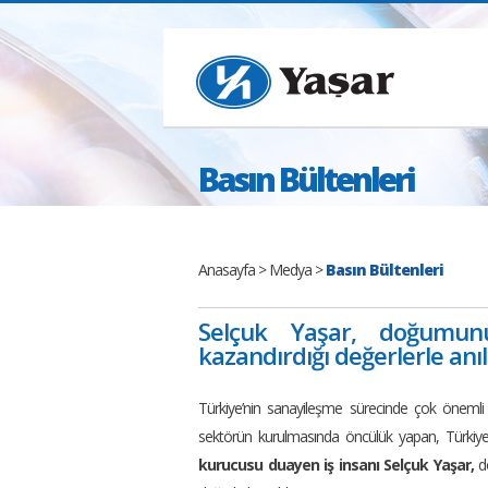
Basın Bültenleri
Anasayfa
>
Medya
>
Basın Bültenleri
Selçuk Yaşar, doğumun
kazandırdığı değerlerle anıl
Türkiye’nin sanayileşme sürecinde çok önemli
sektörün kurulmasında öncülük yapan, Türkiye’y
kurucusu duayen iş insanı Selçuk Yaşar,
do