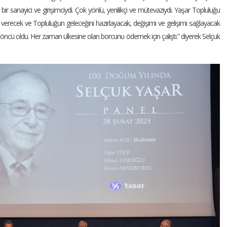
bir sanayici ve girişimciydi. Çok yönlü, yenilikçi ve mütevazıydı. Yaşar Topluluğu
ap verecek ve Topluluğun geleceğini hazırlayacak, değişimi ve gelişimi sağlayacak
 öncü oldu. Her zaman ülkesine olan borcunu ödemek için çalıştı.” diyerek Selçuk