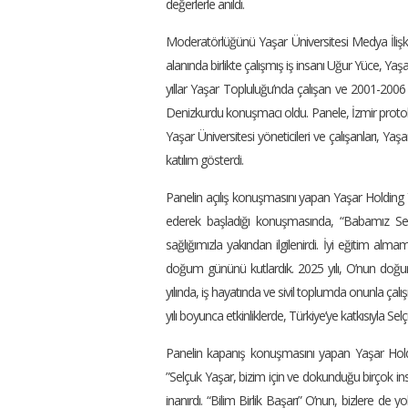
değerlerle anıldı.
Moderatörlüğünü Yaşar Üniversitesi Medya İlişkil
alanında birlikte çalışmış iş insanı Uğur Yüce, Yaş
yıllar Yaşar Topluluğu’nda çalışan ve 2001-2006
Denizkurdu konuşmacı oldu. Panele, İzmir protokol
Yaşar Üniversitesi yöneticileri ve çalışanları, Yaşa
katılım gösterdi.
Panelin açılış konuşmasını yapan Yaşar Holding
ederek başladığı konuşmasında, “Babamız Selçu
sağlığımızla yakından ilgilenirdi. İyi eğitim al
doğum gününü kutlardık. 2025 yılı, O’nun doğum
yılında, iş hayatında ve sivil toplumda onunla çalı
yılı boyunca etkinliklerde, Türkiye’ye katkısıyla Sel
Panelin kapanış konuşmasını yapan Yaşar Holdi
”Selçuk Yaşar, bizim için ve dokunduğu birçok insa
inanırdı. “Bilim Birlik Başarı” O’nun, bizlere de y