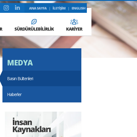
ANA SAYFA
|
İLETİŞİM
|
ENGLISH
R
SÜRDÜRÜLEBİLİRLİK
KARİYER
MEDYA
Basın Bültenleri
Haberler