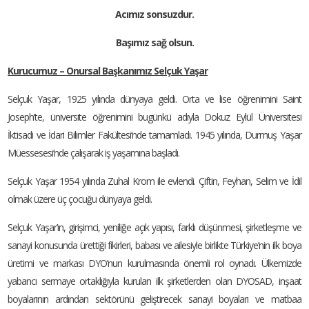
Acımız sonsuzdur.
Başımız sağ olsun.
Kurucumuz – Onursal Başkanımız Selçuk Yaşar
Selçuk Yaşar, 1925 yılında dünyaya geldi. Orta ve lise öğrenimini Saint
Joseph’te, üniversite öğrenimini bugünkü adıyla Dokuz Eylül Üniversitesi
İktisadi ve İdari Bilimler Fakültesi’nde tamamladı. 1945 yılında, Durmuş Yaşar
Müessesesi’nde çalışarak iş yaşamına başladı.
Selçuk Yaşar 1954 yılında Zuhal Krom ile evlendi. Çiftin, Feyhan, Selim ve İdil
olmak üzere üç çocuğu dünyaya geldi.
Selçuk Yaşar’ın, girişimci, yeniliğe açık yapısı, farklı düşünmesi, şirketleşme ve
sanayi konusunda ürettiği fikirleri, babası ve ailesiyle birlikte Türkiye’nin ilk boya
üretimi ve markası DYO’nun kurulmasında önemli rol oynadı. Ülkemizde
yabancı sermaye ortaklığıyla kurulan ilk şirketlerden olan DYOSAD, inşaat
boyalarının ardından sektörünü geliştirecek sanayi boyaları ve matbaa