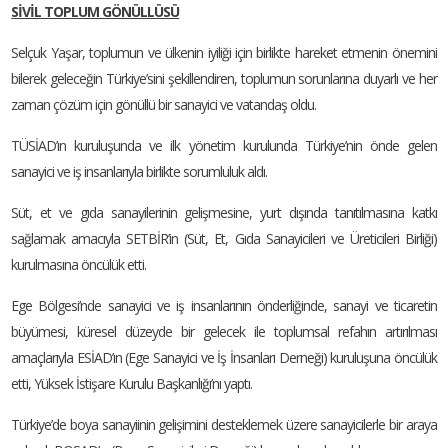
SİVİL TOPLUM GÖNÜLLÜSÜ
Selçuk Yaşar, toplumun ve ülkenin iyiliği için birlikte hareket etmenin önemini
bilerek geleceğin Türkiye’sini şekillendiren, toplumun sorunlarına duyarlı ve her
zaman çözüm için gönüllü bir sanayici ve vatandaş oldu.
TÜSİAD’ın kuruluşunda ve ilk yönetim kurulunda Türkiye’nin önde gelen
sanayici ve iş insanlarıyla birlikte sorumluluk aldı.
Süt, et ve gıda sanayilerinin gelişmesine, yurt dışında tanıtılmasına katkı
sağlamak amacıyla SETBİR’in (Süt, Et, Gıda Sanayicileri ve Üreticileri Birliği)
kurulmasına öncülük etti.
Ege Bölgesi’nde sanayici ve iş insanlarının önderliğinde, sanayi ve ticaretin
büyümesi, küresel düzeyde bir gelecek ile toplumsal refahın artırılması
amaçlarıyla ESİAD’ın (Ege Sanayici ve İş İnsanları Derneği) kuruluşuna öncülük
etti, Yüksek İstişare Kurulu Başkanlığı’nı yaptı.
Türkiye’de boya sanayiinin gelişimini desteklemek üzere sanayicilerle bir araya