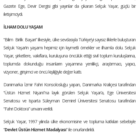
Gazete Ege, Devir Dergisi gibi yayınlar da çıkaran Selçuk Yaşar, güçlü bir
iletişimciydi.
İLHAM DOLU YAŞAM
“Bilim Birlik Başarı” ilkesiyle, ülke sevdasıyla Türkiye’yi sayısız ilklerle buluşturan
Selçuk Yaşar’ın yaşamı hepimiz için kıymetli örnekler ve ilhamla dolu. Selçuk
Yaşar, şirketlere, vakıflara, kuruluşuna öncülük ettiği sivil toplum kuruluşlarına,
toplumda dokunduğu insanların yaşamına yenilikçi, araştırmacı, yapıcı,
vizyoner, girişimci ve öncü kişiliğiyle değer kattı.
Danimarka İzmir Fahri Konsolosluğu yapan, Danimarka Kraliçesi tarafından
“Üstün Hizmet Nişanı”na layık görülen Selçuk Yaşar’a, Ege Üniversitesi
Senatosu ve Isparta Süleyman Demirel Üniversitesi Senatosu tarafından
“Fahri Doktora” unvanı verildi.
Selçuk Yaşar, 1997 yılında ülke ekonomisine ve topluma katkıları sebebiyle
“
Devlet Üstün Hizmet Madalyası
” ile onurlandırıldı.