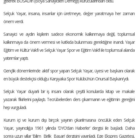
gelerek BOSAD’ın (Boya Sanayicileri Derneği) kurucularından oldu.
Selçuk Yaşar, insana, insanlar için üretmeye, değer yaratmaya her zaman
önem verdi.
Sanayici ve aydın kişilerin sadece ekonomik kalkınmaya değil, toplumsal
kalkınmaya da önem vermesi ve katkıda bulunması gerektiğine inandı. Yaşar
Eğitim ve Kültür Vakfı ve Selçuk Yaşar Spor ve Eğitim Vakfı ile toplumsal alanda
yatırımlar yaptı.
Gençlik dönemlerinde aktif spor yapan Selçuk Yaşar, üyesi ve başkanı olarak
en büyük destekçisi olduğu Karşıyaka Spor Kulübü’nün Onursal Başkanı'ydı.
Selçuk Yaşar duyarlı bir iş insanı olarak çeşitli konularda kitap ve makale
yazarak fikirlerini paylaştı. Tecrübelerden ders çıkarmanın ve eğitimin gereğini
hep vurguladı.
Kurum içi ve kurum dışı birçok yayının çıkarılmasına öncülük eden Selçuk
Yaşar, yayıncılığa 1961 yılında ‘DYO’dan Haberler’ dergisi ile başladı. Daha
sonra uzun yıllar ‘Bilim Birlik Başarı’ dergisini yayınladı. Ege Ekspres Gazetesi,