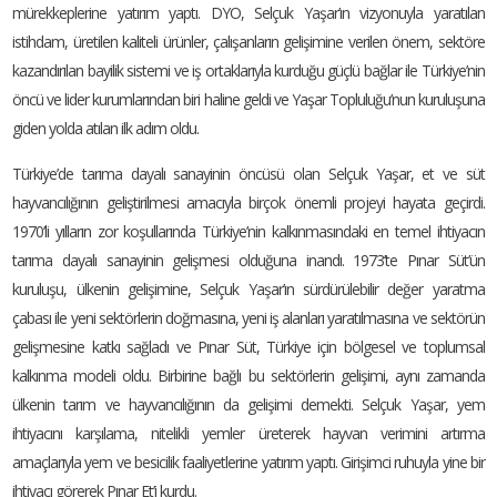
mürekkeplerine yatırım yaptı. DYO, Selçuk Yaşar’ın vizyonuyla yaratılan
istihdam, üretilen kaliteli ürünler, çalışanların gelişimine verilen önem, sektöre
kazandırılan bayilik sistemi ve iş ortaklarıyla kurduğu güçlü bağlar ile Türkiye’nin
öncü ve lider kurumlarından biri haline geldi ve Yaşar Topluluğu’nun kuruluşuna
giden yolda atılan ilk adım oldu.
Türkiye’de tarıma dayalı sanayinin öncüsü olan Selçuk Yaşar, et ve süt
hayvancılığının geliştirilmesi amacıyla birçok önemli projeyi hayata geçirdi.
1970’li yılların zor koşullarında Türkiye’nin kalkınmasındaki en temel ihtiyacın
tarıma dayalı sanayinin gelişmesi olduğuna inandı. 1973’te Pınar Süt’ün
kuruluşu, ülkenin gelişimine, Selçuk Yaşar’ın sürdürülebilir değer yaratma
çabası ile yeni sektörlerin doğmasına, yeni iş alanları yaratılmasına ve sektörün
gelişmesine katkı sağladı ve Pınar Süt, Türkiye için bölgesel ve toplumsal
kalkınma modeli oldu. Birbirine bağlı bu sektörlerin gelişimi, aynı zamanda
ülkenin tarım ve hayvancılığının da gelişimi demekti. Selçuk Yaşar, yem
ihtiyacını karşılama, nitelikli yemler üreterek hayvan verimini artırma
amaçlarıyla yem ve besicilik faaliyetlerine yatırım yaptı. Girişimci ruhuyla yine bir
ihtiyacı görerek Pınar Et’i kurdu.