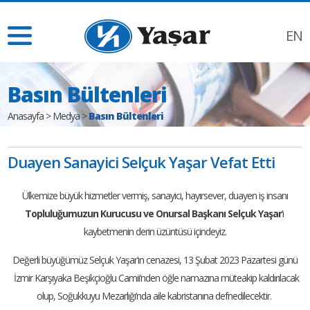
EN
Basın Bültenleri
Anasayfa
>
Medya
>
Basın Bültenleri
Duayen Sanayici Selçuk Yaşar Vefat Etti
Ülkemize büyük hizmetler vermiş, sanayici, hayırsever, duayen iş insanı
Topluluğumuzun Kurucusu ve Onursal Başkanı Selçuk Yaşar
’ı
kaybetmenin derin üzüntüsü içindeyiz.
Değerli büyüğümüz Selçuk Yaşar’ın cenazesi, 13 Şubat 2023 Pazartesi günü
İzmir Karşıyaka Beşikçioğlu Camii’nden öğle namazına müteakip kaldırılacak
olup, Soğukkuyu Mezarlığı’nda aile kabristanına defnedilecektir.