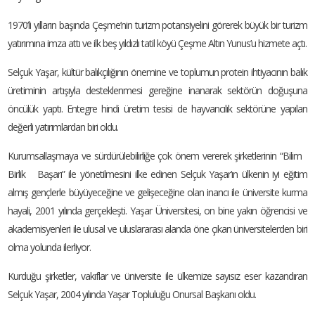
1970’li yılların başında Çeşme’nin turizm potansiyelini görerek büyük bir turizm
yatırımına imza attı ve ilk beş yıldızlı tatil köyü Çeşme Altın Yunus’u hizmete açtı.
Selçuk Yaşar, kültür balıkçılığının önemine ve toplumun protein ihtiyacının balık
üretiminin artışıyla desteklenmesi gereğine inanarak sektörün doğuşuna
öncülük yaptı. Entegre hindi üretim tesisi de hayvancılık sektörüne yapılan
değerli yatırımlardan biri oldu.
Kurumsallaşmaya ve sürdürülebilirliğe çok önem vererek şirketlerinin “Bilim
Birlik Başarı” ile yönetilmesini ilke edinen Selçuk Yaşar’ın ülkenin iyi eğitim
almış gençlerle büyüyeceğine ve gelişeceğine olan inancı ile üniversite kurma
hayali, 2001 yılında gerçekleşti. Yaşar Üniversitesi, on bine yakın öğrencisi ve
akademisyenleri ile ulusal ve uluslararası alanda öne çıkan üniversitelerden biri
olma yolunda ilerliyor.
Kurduğu şirketler, vakıflar ve üniversite ile ülkemize sayısız eser kazandıran
Selçuk Yaşar, 2004 yılında Yaşar Topluluğu Onursal Başkanı oldu.