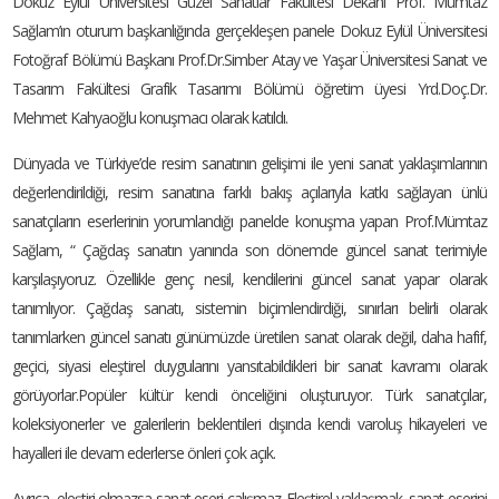
Dokuz Eylül Üniversitesi Güzel Sanatlar Fakültesi Dekanı Prof. Mümtaz
Sağlam’ın oturum başkanlığında gerçekleşen panele Dokuz Eylül Üniversitesi
Fotoğraf Bölümü Başkanı Prof.Dr.Simber Atay ve Yaşar Üniversitesi Sanat ve
Tasarım Fakültesi Grafik Tasarımı Bölümü öğretim üyesi Yrd.Doç.Dr.
Mehmet Kahyaoğlu konuşmacı olarak katıldı.
Dünyada ve Türkiye’de resim sanatının gelişimi ile yeni sanat yaklaşımlarının
değerlendirildiği, resim sanatına farklı bakış açılarıyla katkı sağlayan ünlü
sanatçıların eserlerinin yorumlandığı panelde konuşma yapan Prof.Mümtaz
Sağlam, “ Çağdaş sanatın yanında son dönemde güncel sanat terimiyle
karşılaşıyoruz. Özellikle genç nesil, kendilerini güncel sanat yapar olarak
tanımlıyor. Çağdaş sanatı, sistemin biçimlendirdiği, sınırları belirli olarak
tanımlarken güncel sanatı günümüzde üretilen sanat olarak değil, daha hafif,
geçici, siyasi eleştirel duygularını yansıtabildikleri bir sanat kavramı olarak
görüyorlar.Popüler kültür kendi önceliğini oluşturuyor. Türk sanatçılar,
koleksiyonerler ve galerilerin beklentileri dışında kendi varoluş hikayeleri ve
hayalleri ile devam ederlerse önleri çok açık.
Ayrıca, eleştiri olmazsa sanat eseri çalışmaz. Eleştirel yaklaşmak, sanat eserini