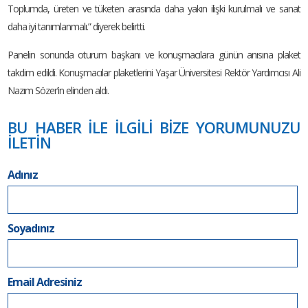
Toplumda, üreten ve tüketen arasında daha yakın ilişki kurulmalı ve sanat
daha iyi tanımlanmalı.” diyerek belirtti.
Panelin sonunda oturum başkanı ve konuşmacılara günün anısına plaket
takdim edildi. Konuşmacılar plaketlerini Yaşar Üniversitesi Rektör Yardımcısı Ali
Nazım Sözer’in elinden aldı.
BU HABER İLE İLGİLİ BİZE YORUMUNUZU
İLETİN
Adınız
Soyadınız
Email Adresiniz