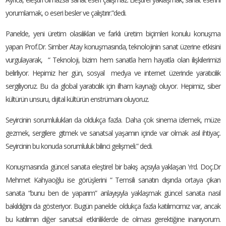
yorumlamak, o eseri besler ve çalıştırır.”dedi.
Panelde, yeni üretim olasılıkları ve farklı üretim biçimleri konulu konuşma
yapan Prof.Dr. Simber Atay konuşmasında, teknolojinin sanat üzerine etkisini
vurgulayarak, “ Teknoloji, bizim hem sanatla hem hayatla olan ilişkilerimizi
belirliyor. Hepimiz her gün, sosyal medya ve internet üzerinde yaratıcılık
sergiliyoruz. Bu da global yaratıcılık için ilham kaynağı oluyor. Hepimiz, siber
kültürün unsuru, dijital kültürün enstrümanı oluyoruz.
Seyircinin sorumlulukları da oldukça fazla. Daha çok sinema izlemek, müze
gezmek, sergilere gitmek ve sanatsal yaşamın içinde var olmak asıl ihtiyaç.
Seyircinin bu konuda sorumluluk bilinci gelişmeli.” dedi.
Konuşmasında güncel sanata eleştirel bir bakış açısıyla yaklaşan Yrd. Doç.Dr
Mehmet Kahyaoğlu ise görüşlerini “ Temsili sanatın dışında ortaya çıkan
sanata “bunu ben de yaparım” anlayışıyla yaklaşmak güncel sanata nasıl
bakıldığını da gösteriyor. Bugün panelde oldukça fazla katılımcımız var, ancak
bu katılımın diğer sanatsal etkinliklerde de olması gerektiğine inanıyorum.